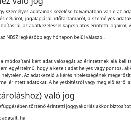
ez való jog
ogy személyes adatainak kezelése folyamatban van-e az ada
 céljáról, jogalapjáról, időtartamáról, a személyes adatok 
tásról, az adatkezeléssel kapcsolatos érintetti jogairól, v
e az NBSZ legkésőbb egy hónapon belül válaszol.
módosítani kért adat valóságát az érintettnek alá kell tá
em egyértelmű, hogy a kezelt adat helyes vagy pontos, akko
ogy helytelen. Az adatkezelő a kérés hitelességének megerősí
el érintett adatokat. A helyesbítésről vagy megjelölésről az
ároláshoz) való jog
függésében történő érintetti joggyakorlás akkor biztosítot
 adatait, ha: