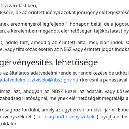
tt a zárolást kéri;
sére, de az érintett igényli azokat jogi igény előterjeszté
ennek eredményéről legfeljebb 1 hónapon belül, de a jogo
en, a kérelemben megadott elérhetőségen tájékoztatást nyú
, addig tart, ameddig az érintett által megjelölt indok s
e, vagy tiltakozás esetén az NBSZ vagy érintett jogos indo
ogérvényesítés lehetősége
s az általános adatvédelmi rendelet rendelkezéseibe ütközik
adatvedelmitisztviselo@nbsz.gov.hu
) keresni a panaszával
lmezi azt, ahogyan az NBSZ kezeli az adatait, vagy közv
szabadság Hatóságnál, melynek elérhetőségeit megtalálja 
ághoz fordulni, amely az ügyben soron kívül jár el. Ebben
 törvényszéknél (
birosag.hu/torvenyszekek
) nyújtja-e be
o
oldalon.