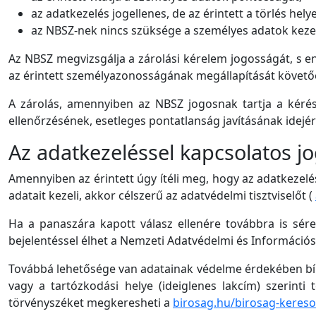
az adatkezelés jogellenes, de az érintett a törlés helye
az NBSZ-nek nincs szüksége a személyes adatok kezelé
Az NBSZ megvizsgálja a zárolási kérelem jogosságát, s 
az érintett személyazonosságának megállapítását követő
A zárolás, amennyiben az NBSZ jogosnak tartja a kérést
ellenőrzésének, esetleges pontatlanság javításának idejér
Az adatkezeléssel kapcsolatos j
Amennyiben az érintett úgy ítéli meg, hogy az adatkezelé
adatait kezeli, akkor célszerű az adatvédelmi tisztviselőt (
Ha a panaszára kapott válasz ellenére továbbra is sére
bejelentéssel élhet a Nemzeti Adatvédelmi és Információ
Továbbá lehetősége van adatainak védelme érdekében bírós
vagy a tartózkodási helye (ideiglenes lakcím) szerinti
törvényszéket megkeresheti a
birosag.hu/birosag-keres