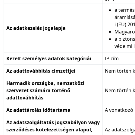
a termés
áramlásár
i (EU) 20
Az adatkezelés jogalapja
Magyarors
a bizton
védelmi 
Kezelt személyes adatok kategóriái
IP cím
Az adattovábbítás címzettjei
Nem történik
Harmadik országba, nemzetközi
szervezet számára történő
Nem történik
adattovábbítás
Az adattárolás időtartama
A vonatkozó 
Az adatszolgáltatás jogszabályon vagy
szerződéses kötelezettségen alapul,
Az adatszolgá