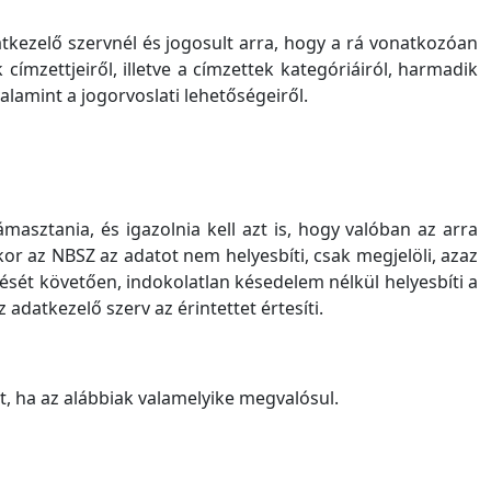
tkezelő szervnél és jogosult arra, hogy a rá vonatkozóan
címzettjeiről, illetve a címzettek kategóriáiról, harmadik
alamint a jogorvoslati lehetőségeiről.
masztania, és igazolnia kell azt is, hogy valóban az arra
r az NBSZ az adatot nem helyesbíti, csak megjelöli, azaz
tését követően, indokolatlan késedelem nélkül helyesbíti a
 adatkezelő szerv az érintettet értesíti.
t, ha az alábbiak valamelyike megvalósul.