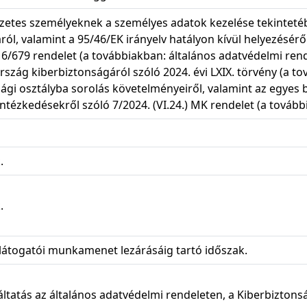
zetes személyeknek a személyes adatok kezelése tekintetéb
ól, valamint a 95/46/EK irányelv hatályon kívül helyezéséről
16/679 rendelet (a továbbiakban: általános adatvédelmi rende
zág kiberbiztonságáról szóló 2024. évi LXIX. törvény (a tová
sági osztályba sorolás követelményeiről, valamint az egyes
intézkedésekről szóló 7/2024. (VI.24.) MK rendelet (a tovább
.
.
látogatói munkamenet lezárásáig tartó időszak.
ltatás az általános adatvédelmi rendeleten, a Kiberbiztonsá