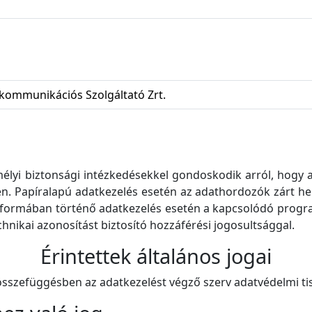
kommunikációs Szolgáltató Zrt.
emélyi biztonsági intézkedésekkel gondoskodik arról, hogy 
len. Papíralapú adatkezelés esetén az adathordozók zárt he
us formában történő adatkezelés esetén a kapcsolódó pro
chnikai azonosítást biztosító hozzáférési jogosultsággal.
Érintettek általános jogai
 összefüggésben az adatkezelést végző szerv adatvédelmi tis