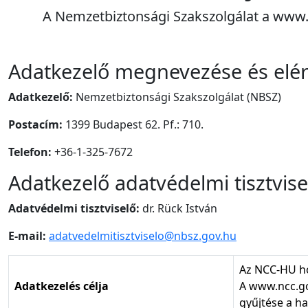
A Nemzetbiztonsági Szakszolgálat a www.n
Adatkezelő megnevezése és elé
Adatkezelő:
Nemzetbiztonsági Szakszolgálat (NBSZ)
Postacím:
1399 Budapest 62. Pf.: 710.
Telefon:
+36-1-325-7672
Adatkezelő adatvédelmi tisztvise
Adatvédelmi tisztviselő:
dr. Rück István
E-mail:
adatvedelmitisztviselo@nbsz.gov.hu
Az NCC-HU ho
Adatkezelés célja
A www.ncc.go
gyűjtése a h