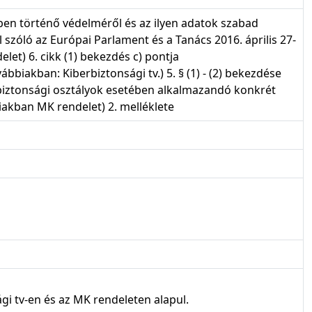
en történő védelméről és az ilyen adatok szabad
 szóló az Európai Parlament és a Tanács 2016. április 27-
let) 6. cikk (1) bekezdés c) pontja
bbiakban: Kiberbiztonsági tv.) 5. § (1) - (2) bekezdése
 biztonsági osztályok esetében alkalmazandó konkrét
iakban MK rendelet) 2. melléklete
gi tv-en és az MK rendeleten alapul.