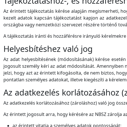
Tájékoztatáshoz-, és hozzáférésh
Az érintett tájékoztatás kérése alapján megismerheti, h
kezelt adatok kapcsán tájékoztatást kapjon az adatkezelés
országba vagy nemzetközi szervezet részére történő továbbí
A tájékoztatás iránti és hozzáférésre irányuló kérelmekr
Helyesbítéshez való jog
Az adat helyesbítésének (módosításának) kérése esetén a 
jogosult személy kéri az adat módosítását. Amennyiben n
jelzi, hogy azt az érintett kifogásolta, de nem biztos, h
pontatlan személyes adatokat, illetve kiegészíti a kérelemm
Az adatkezelés korlátozásához (z
Az adatkezelés korlátozásához (zároláshoz) való jog össze
Az érintett jogosult arra, hogy kérésére az NBSZ zárolja az
az érintett vitatja a személyes adatok pontosságát;