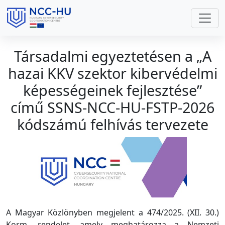
Társadalmi egyeztetésen a „A
hazai KKV szektor kibervédelmi
képességeinek fejlesztése”
című SSNS-NCC-HU-FSTP-2026
kódszámú felhívás tervezete
A Magyar Közlönyben megjelent a 474/2025. (XII. 30.)
Korm. rendelet, amely meghatározza a Nemzeti