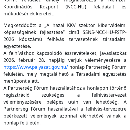
Koordinációs Központ (NCC-HU) feladatait és
működésének kereteit.
Megkezdődött a „A hazai KKV szektor kibervédelmi
képességeinek fejlesztése” című SSNS-NCC-HU-FSTP-
2026 kódszámú felhívás tervezetének társadalmi
egyeztetése.
A felhíváshoz kapcsolódó észrevételeket, javaslatokat
2026. február 28. napjáig várjuk véleményezésre a
https://www.palyazat.gov.hu/
honlap Partnerség Fórum
felületén, mely megtalálható a Társadalmi egyeztetés
menüpont alatt.
A Partnerség Fórum használatához a honlapon történő
regisztráció szükséges, a felhívástervezet
véleményezésére belépés után van lehetőség. A
Partnerség Fórum használatával a felhívás-tervezetre
beérkezett vélemények azonnal elérhetővé válnak a
honlap felületén.